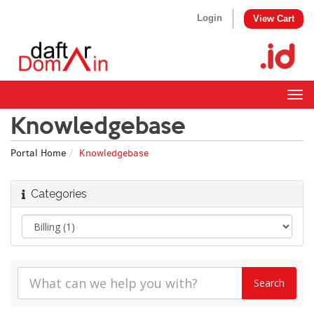
Login
View Cart
Togg
navig
Knowledgebase
Portal Home
Knowledgebase
Categories